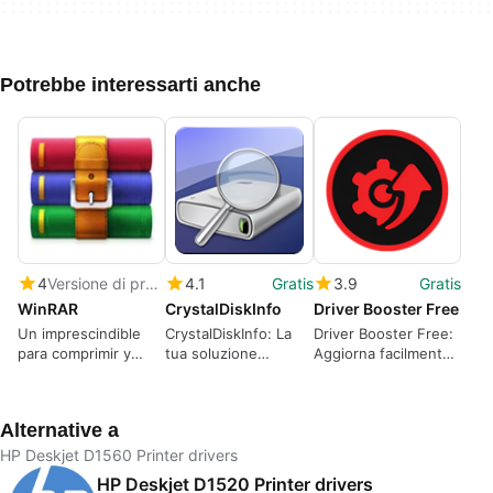
Potrebbe interessarti anche
4
Versione di prova
4.1
Gratis
3.9
Gratis
WinRAR
CrystalDiskInfo
Driver Booster Free
Un imprescindible
CrystalDiskInfo: La
Driver Booster Free:
para comprimir y
tua soluzione
Aggiorna facilmente i
descomprimir todos
definitiva per
tuoi driver
los formatos de
monitorare i dischi
archivos.
rigidi.
Alternative a
HP Deskjet D1560 Printer drivers
HP Deskjet D1520 Printer drivers