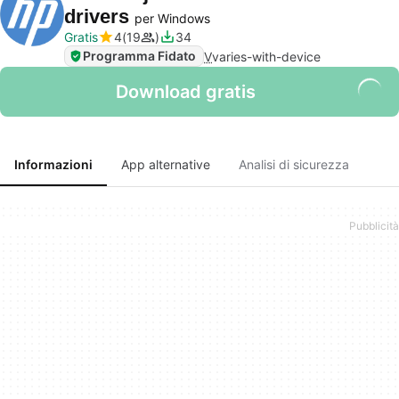
drivers
per Windows
Gratis
4
19
34
Programma Fidato
V
varies-with-device
Download gratis
Informazioni
App alternative
Analisi di sicurezza